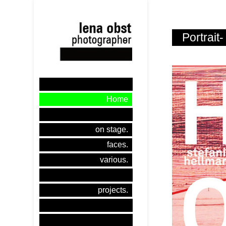
Portrait
Home
on stage.
faces.
various.
projects.