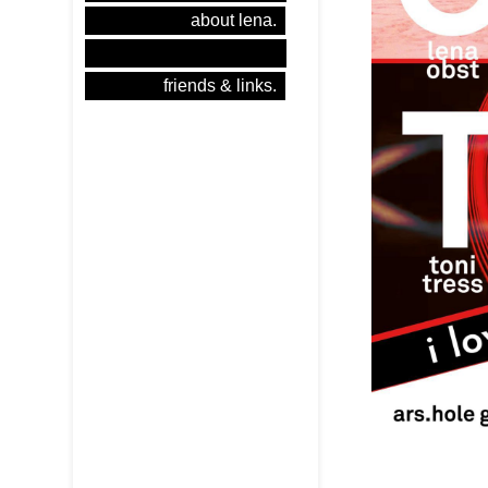
about lena.
friends & links.